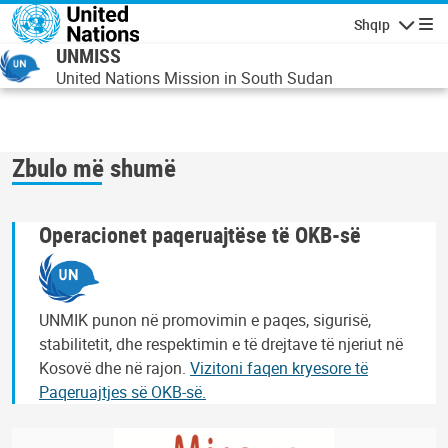
Skip to main content
Shqip
Lundrimi
UNMISS
United Nations Mission in South Sudan
Zbulo më shumë
Operacionet paqeruajtëse të OKB-së
UNMIK punon në promovimin e paqes, sigurisë,
stabilitetit, dhe respektimin e të drejtave të njeriut në
Kosovë dhe në rajon.
Vizitoni faqen kryesore të
Paqeruajtjes së OKB-së.